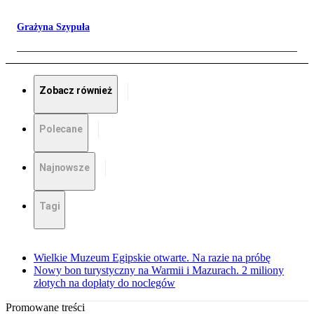
Grażyna Szypuła
Zobacz również
Polecane
Najnowsze
Tagi
Wielkie Muzeum Egipskie otwarte. Na razie na próbę
Nowy bon turystyczny na Warmii i Mazurach. 2 miliony
złotych na dopłaty do noclegów
Promowane treści