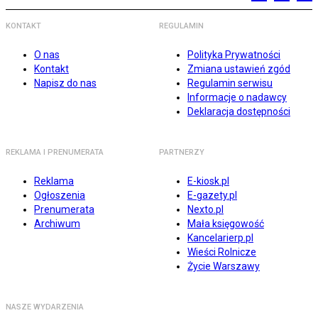
KONTAKT
REGULAMIN
O nas
Polityka Prywatności
Kontakt
Zmiana ustawień zgód
Napisz do nas
Regulamin serwisu
Informacje o nadawcy
Deklaracja dostępności
REKLAMA I PRENUMERATA
PARTNERZY
Reklama
E-kiosk.pl
Ogłoszenia
E-gazety.pl
Prenumerata
Nexto.pl
Archiwum
Mała księgowość
Kancelarierp.pl
Wieści Rolnicze
Życie Warszawy
NASZE WYDARZENIA