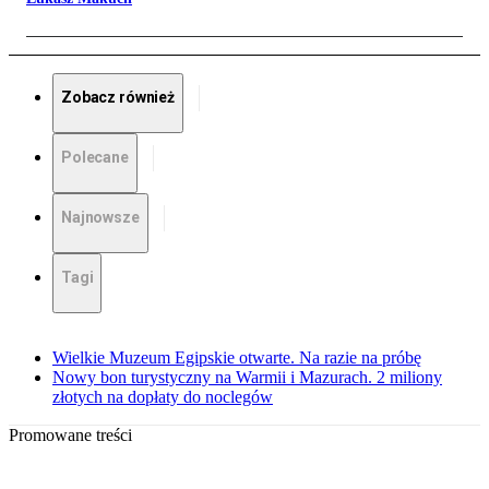
Zobacz również
Polecane
Najnowsze
Tagi
Wielkie Muzeum Egipskie otwarte. Na razie na próbę
Nowy bon turystyczny na Warmii i Mazurach. 2 miliony
złotych na dopłaty do noclegów
Promowane treści