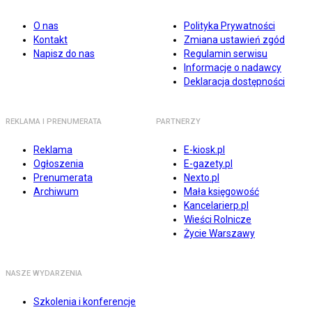
O nas
Polityka Prywatności
Kontakt
Zmiana ustawień zgód
Napisz do nas
Regulamin serwisu
Informacje o nadawcy
Deklaracja dostępności
REKLAMA I PRENUMERATA
PARTNERZY
Reklama
E-kiosk.pl
Ogłoszenia
E-gazety.pl
Prenumerata
Nexto.pl
Archiwum
Mała księgowość
Kancelarierp.pl
Wieści Rolnicze
Życie Warszawy
NASZE WYDARZENIA
Szkolenia i konferencje