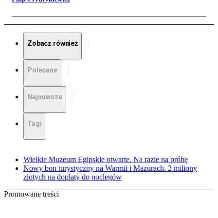
Zobacz również
Polecane
Najnowsze
Tagi
Wielkie Muzeum Egipskie otwarte. Na razie na próbę
Nowy bon turystyczny na Warmii i Mazurach. 2 miliony
złotych na dopłaty do noclegów
Promowane treści