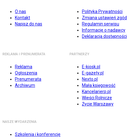
O nas
Polityka Prywatności
Kontakt
Zmiana ustawień zgód
Napisz do nas
Regulamin serwisu
Informacje o nadawcy
Deklaracja dostępności
REKLAMA I PRENUMERATA
PARTNERZY
Reklama
E-kiosk.pl
Ogłoszenia
E-gazety.pl
Prenumerata
Nexto.pl
Archiwum
Mała księgowość
Kancelarierp.pl
Wieści Rolnicze
Życie Warszawy
NASZE WYDARZENIA
Szkolenia i konferencje