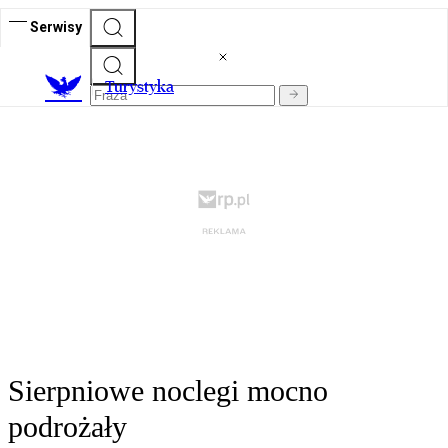
Serwisy
T
urystyka
Sierpniowe noclegi mocno
podrożały