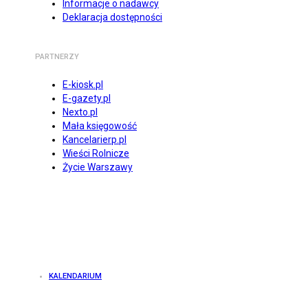
Informacje o nadawcy
Deklaracja dostępności
PARTNERZY
E-kiosk.pl
E-gazety.pl
Nexto.pl
Mała księgowość
Kancelarierp.pl
Wieści Rolnicze
Życie Warszawy
KALENDARIUM