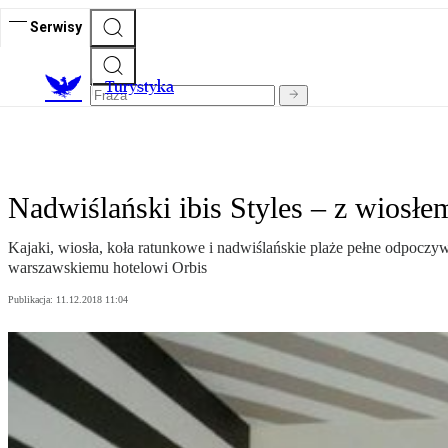
Serwisy
T
urystyka
Nadwiślański ibis Styles – z wiosł
Kajaki, wiosła, koła ratunkowe i nadwiślańskie plaże pełne odpoczy
warszawskiemu hotelowi Orbis
Publikacja:
11.12.2018 11:04