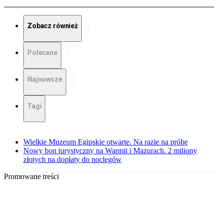
Zobacz również
Polecane
Najnowsze
Tagi
Wielkie Muzeum Egipskie otwarte. Na razie na próbę
Nowy bon turystyczny na Warmii i Mazurach. 2 miliony
złotych na dopłaty do noclegów
Promowane treści