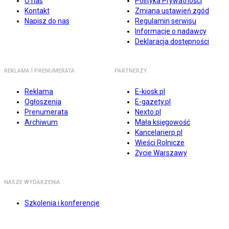
O nas
Polityka Prywatności
Kontakt
Zmiana ustawień zgód
Napisz do nas
Regulamin serwisu
Informacje o nadawcy
Deklaracja dostępności
REKLAMA I PRENUMERATA
PARTNERZY
Reklama
E-kiosk.pl
Ogłoszenia
E-gazety.pl
Prenumerata
Nexto.pl
Archiwum
Mała księgowość
Kancelarierp.pl
Wieści Rolnicze
Życie Warszawy
NASZE WYDARZENIA
Szkolenia i konferencje