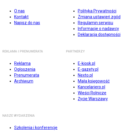
O nas
Polityka Prywatności
Kontakt
Zmiana ustawień zgód
Napisz do nas
Regulamin serwisu
Informacje o nadawcy
Deklaracja dostępności
REKLAMA I PRENUMERATA
PARTNERZY
Reklama
E-kiosk.pl
Ogłoszenia
E-gazety.pl
Prenumerata
Nexto.pl
Archiwum
Mała księgowość
Kancelarierp.pl
Wieści Rolnicze
Życie Warszawy
NASZE WYDARZENIA
Szkolenia i konferencje