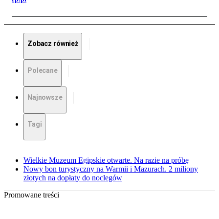
Zobacz również
Polecane
Najnowsze
Tagi
Wielkie Muzeum Egipskie otwarte. Na razie na próbę
Nowy bon turystyczny na Warmii i Mazurach. 2 miliony
złotych na dopłaty do noclegów
Promowane treści