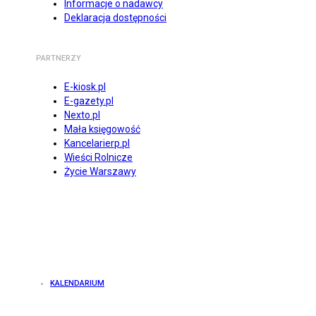
Informacje o nadawcy
Deklaracja dostępności
PARTNERZY
E-kiosk.pl
E-gazety.pl
Nexto.pl
Mała księgowość
Kancelarierp.pl
Wieści Rolnicze
Życie Warszawy
KALENDARIUM