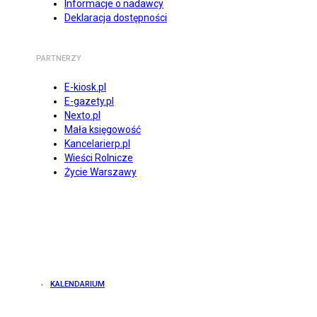
Informacje o nadawcy
Deklaracja dostępności
PARTNERZY
E-kiosk.pl
E-gazety.pl
Nexto.pl
Mała księgowość
Kancelarierp.pl
Wieści Rolnicze
Życie Warszawy
KALENDARIUM