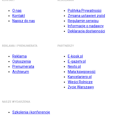
KONTAKT
REGULAMIN
O nas
Polityka Prywatności
Kontakt
Zmiana ustawień zgód
Napisz do nas
Regulamin serwisu
Informacje o nadawcy
Deklaracja dostępności
REKLAMA I PRENUMERATA
PARTNERZY
Reklama
E-kiosk.pl
Ogłoszenia
E-gazety.pl
Prenumerata
Nexto.pl
Archiwum
Mała księgowość
Kancelarierp.pl
Wieści Rolnicze
Życie Warszawy
NASZE WYDARZENIA
Szkolenia i konferencje