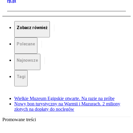
rp.pl
Zobacz również
Polecane
Najnowsze
Tagi
Wielkie Muzeum Egipskie otwarte. Na razie na próbę
Nowy bon turystyczny na Warmii i Mazurach. 2 miliony
złotych na dopłaty do noclegów
Promowane treści