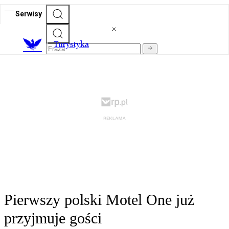
Serwisy
T
urystyka
Pierwszy polski Motel One już
przyjmuje gości