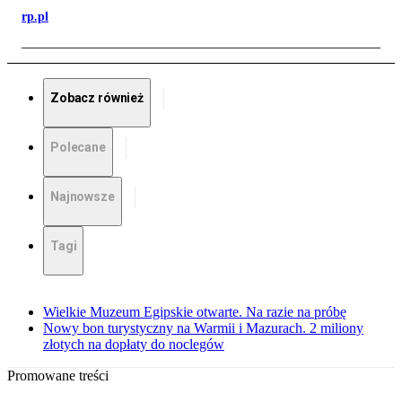
rp.pl
Zobacz również
Polecane
Najnowsze
Tagi
Wielkie Muzeum Egipskie otwarte. Na razie na próbę
Nowy bon turystyczny na Warmii i Mazurach. 2 miliony
złotych na dopłaty do noclegów
Promowane treści