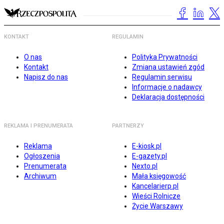
KONTAKT
REGULAMIN
O nas
Polityka Prywatności
Kontakt
Zmiana ustawień zgód
Napisz do nas
Regulamin serwisu
Informacje o nadawcy
Deklaracja dostępności
REKLAMA I PRENUMERATA
PARTNERZY
Reklama
E-kiosk.pl
Ogłoszenia
E-gazety.pl
Prenumerata
Nexto.pl
Archiwum
Mała księgowość
Kancelarierp.pl
Wieści Rolnicze
Życie Warszawy