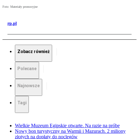
Foto: Materiały promocyjne
rp.pl
Zobacz również
Polecane
Najnowsze
Tagi
Wielkie Muzeum Egipskie otwarte. Na razie na próbę
Nowy bon turystyczny na Warmii i Mazurach. 2 miliony
złotych na dopłaty do noclegów