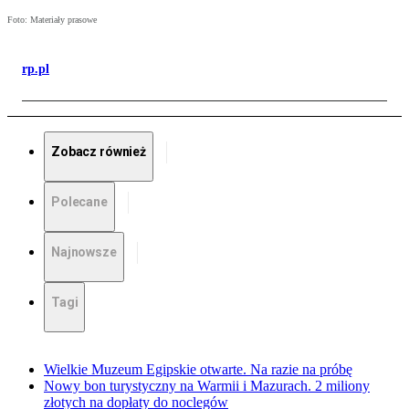
Foto: Materiały prasowe
rp.pl
Zobacz również
Polecane
Najnowsze
Tagi
Wielkie Muzeum Egipskie otwarte. Na razie na próbę
Nowy bon turystyczny na Warmii i Mazurach. 2 miliony
złotych na dopłaty do noclegów