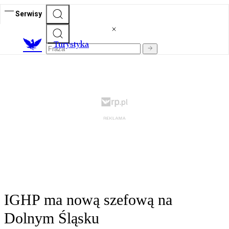
Serwisy
T
urystyka
IGHP ma nową szefową na
Dolnym Śląsku