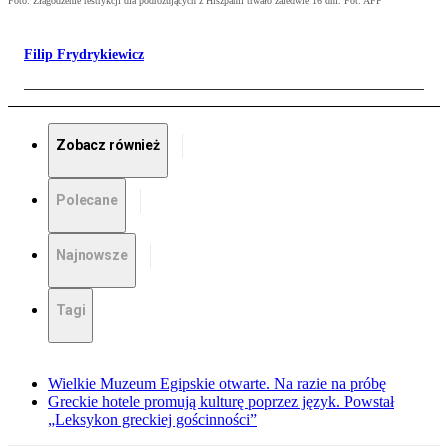
Foto: Złagodzenie restrykcji dla podróżujących z Hiszpanii trwało zaledwie 16 dni. Fot. AFP
Filip Frydrykiewicz
Zobacz również
Polecane
Najnowsze
Tagi
Wielkie Muzeum Egipskie otwarte. Na razie na próbę
Greckie hotele promują kulturę poprzez język. Powstał
„Leksykon greckiej gościnności”