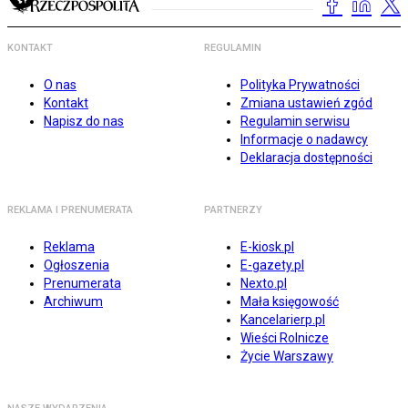
KONTAKT
REGULAMIN
O nas
Polityka Prywatności
Kontakt
Zmiana ustawień zgód
Napisz do nas
Regulamin serwisu
Informacje o nadawcy
Deklaracja dostępności
REKLAMA I PRENUMERATA
PARTNERZY
Reklama
E-kiosk.pl
Ogłoszenia
E-gazety.pl
Prenumerata
Nexto.pl
Archiwum
Mała księgowość
Kancelarierp.pl
Wieści Rolnicze
Życie Warszawy