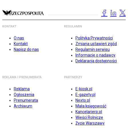
KONTAKT
REGULAMIN
O nas
Polityka Prywatności
Kontakt
Zmiana ustawień zgód
Napisz do nas
Regulamin serwisu
Informacje o nadawcy
Deklaracja dostępności
REKLAMA I PRENUMERATA
PARTNERZY
Reklama
E-kiosk.pl
Ogłoszenia
E-gazety.pl
Prenumerata
Nexto.pl
Archiwum
Mała księgowość
Kancelarierp.pl
Wieści Rolnicze
Życie Warszawy