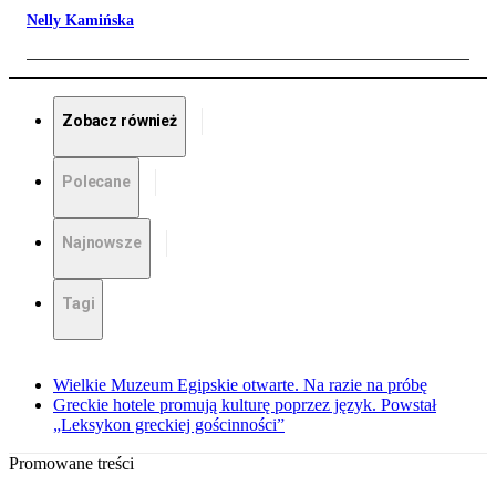
Nelly Kamińska
Zobacz również
Polecane
Najnowsze
Tagi
Wielkie Muzeum Egipskie otwarte. Na razie na próbę
Greckie hotele promują kulturę poprzez język. Powstał
„Leksykon greckiej gościnności”
Promowane treści