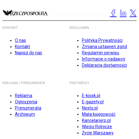
KONTAKT
REGULAMIN
O nas
Polityka Prywatności
Kontakt
Zmiana ustawień zgód
Napisz do nas
Regulamin serwisu
Informacje o nadawcy
Deklaracja dostępności
REKLAMA I PRENUMERATA
PARTNERZY
Reklama
E-kiosk.pl
Ogłoszenia
E-gazety.pl
Prenumerata
Nexto.pl
Archiwum
Mała księgowość
Kancelarierp.pl
Wieści Rolnicze
Życie Warszawy