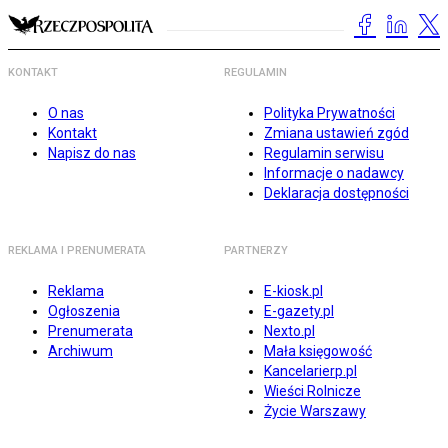
KONTAKT
REGULAMIN
O nas
Polityka Prywatności
Kontakt
Zmiana ustawień zgód
Napisz do nas
Regulamin serwisu
Informacje o nadawcy
Deklaracja dostępności
REKLAMA I PRENUMERATA
PARTNERZY
Reklama
E-kiosk.pl
Ogłoszenia
E-gazety.pl
Prenumerata
Nexto.pl
Archiwum
Mała księgowość
Kancelarierp.pl
Wieści Rolnicze
Życie Warszawy