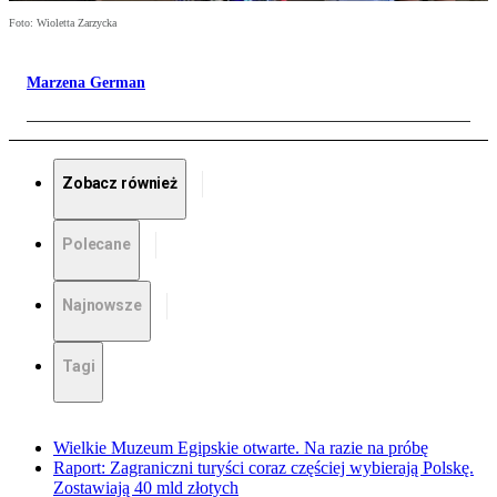
Foto: Wioletta Zarzycka
Marzena German
Zobacz również
Polecane
Najnowsze
Tagi
Wielkie Muzeum Egipskie otwarte. Na razie na próbę
Raport: Zagraniczni turyści coraz częściej wybierają Polskę.
Zostawiają 40 mld złotych