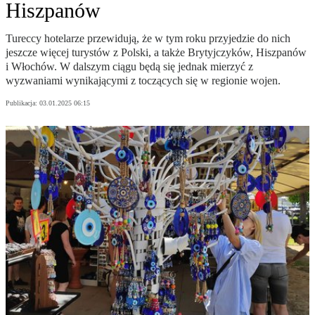
Hiszpanów
Tureccy hotelarze przewidują, że w tym roku przyjedzie do nich
jeszcze więcej turystów z Polski, a także Brytyjczyków, Hiszpanów
i Włochów. W dalszym ciągu będą się jednak mierzyć z
wyzwaniami wynikającymi z toczących się w regionie wojen.
Publikacja:
03.01.2025 06:15