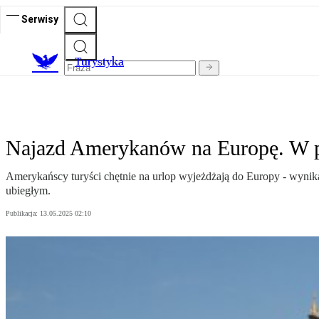
Serwisy
T
urystyka
Najazd Amerykanów na Europę. W po
Amerykańscy turyści chętnie na urlop wyjeżdżają do Europy - wynik
ubiegłym.
Publikacja:
13.05.2025 02:10