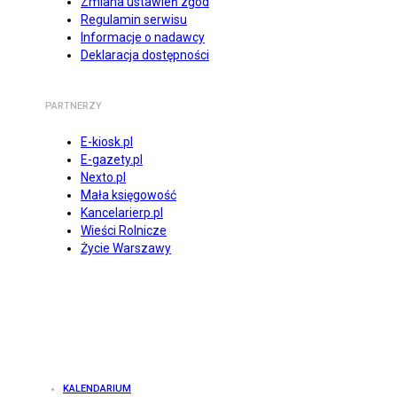
Zmiana ustawień zgód
Regulamin serwisu
Informacje o nadawcy
Deklaracja dostępności
PARTNERZY
E-kiosk.pl
E-gazety.pl
Nexto.pl
Mała księgowość
Kancelarierp.pl
Wieści Rolnicze
Życie Warszawy
KALENDARIUM