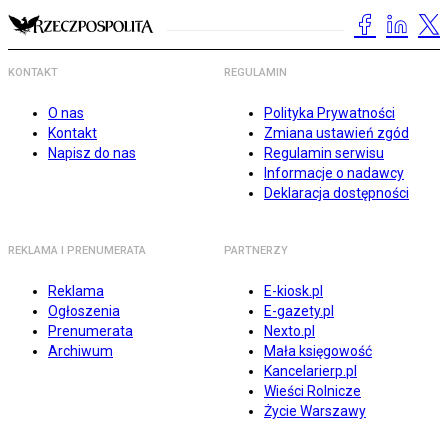
KONTAKT
REGULAMIN
O nas
Polityka Prywatności
Kontakt
Zmiana ustawień zgód
Napisz do nas
Regulamin serwisu
Informacje o nadawcy
Deklaracja dostępności
REKLAMA I PRENUMERATA
PARTNERZY
Reklama
E-kiosk.pl
Ogłoszenia
E-gazety.pl
Prenumerata
Nexto.pl
Archiwum
Mała księgowość
Kancelarierp.pl
Wieści Rolnicze
Życie Warszawy