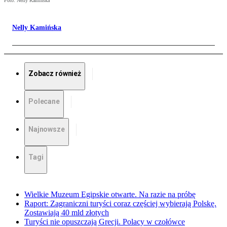
Foto: Nelly Kamińska
Nelly Kamińska
Zobacz również
Polecane
Najnowsze
Tagi
Wielkie Muzeum Egipskie otwarte. Na razie na próbę
Raport: Zagraniczni turyści coraz częściej wybierają Polskę.
Zostawiają 40 mld złotych
Turyści nie opuszczają Grecji. Polacy w czołówce