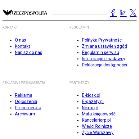
KONTAKT
REGULAMIN
O nas
Polityka Prywatności
Kontakt
Zmiana ustawień zgód
Napisz do nas
Regulamin serwisu
Informacje o nadawcy
Deklaracja dostępności
REKLAMA I PRENUMERATA
PARTNERZY
Reklama
E-kiosk.pl
Ogłoszenia
E-gazety.pl
Prenumerata
Nexto.pl
Archiwum
Mała księgowość
Kancelarierp.pl
Wieści Rolnicze
Życie Warszawy