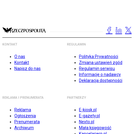
KONTAKT
REGULAMIN
O nas
Polityka Prywatności
Kontakt
Zmiana ustawień zgód
Napisz do nas
Regulamin serwisu
Informacje o nadawcy
Deklaracja dostępności
REKLAMA I PRENUMERATA
PARTNERZY
Reklama
E-kiosk.pl
Ogłoszenia
E-gazety.pl
Prenumerata
Nexto.pl
Archiwum
Mała księgowość
Kancelarierp.pl