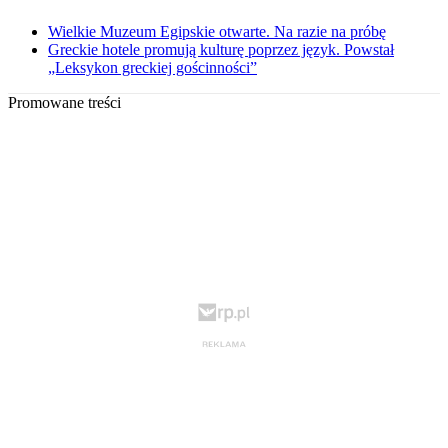
Wielkie Muzeum Egipskie otwarte. Na razie na próbę
Greckie hotele promują kulturę poprzez język. Powstał
„Leksykon greckiej gościnności”
Promowane treści