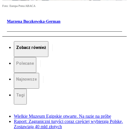
Foto: Europa Press/ABACA
Marzena Buczkowska-German
Zobacz również
Polecane
Najnowsze
Tagi
Wielkie Muzeum Egipskie otwarte. Na razie na próbę
Raport: Zagraniczni turyści coraz częściej wybierają Polskę.
Zostawiają 40 mld złotych