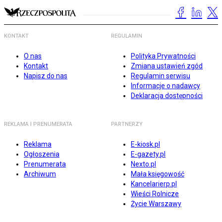
KONTAKT
REGULAMIN
O nas
Polityka Prywatności
Kontakt
Zmiana ustawień zgód
Napisz do nas
Regulamin serwisu
Informacje o nadawcy
Deklaracja dostępności
REKLAMA I PRENUMERATA
PARTNERZY
Reklama
E-kiosk.pl
Ogłoszenia
E-gazety.pl
Prenumerata
Nexto.pl
Archiwum
Mała księgowość
Kancelarierp.pl
Wieści Rolnicze
Życie Warszawy