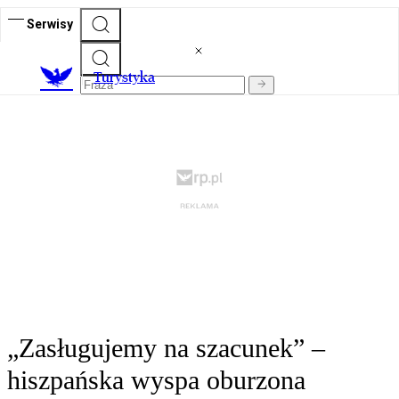
Serwisy
T
urystyka
„Zasługujemy na szacunek” –
hiszpańska wyspa oburzona