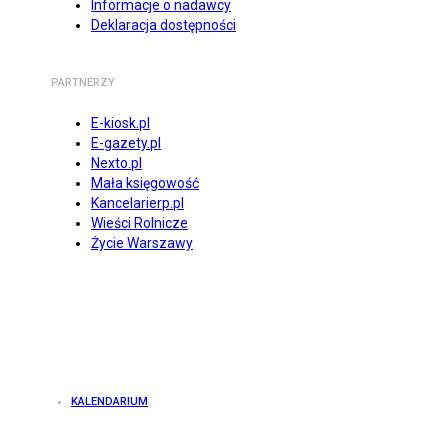
Informacje o nadawcy
Deklaracja dostępności
PARTNERZY
E-kiosk.pl
E-gazety.pl
Nexto.pl
Mała księgowość
Kancelarierp.pl
Wieści Rolnicze
Życie Warszawy
KALENDARIUM