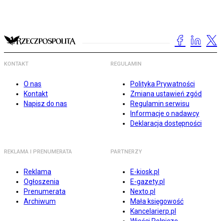
KONTAKT
REGULAMIN
O nas
Polityka Prywatności
Kontakt
Zmiana ustawień zgód
Napisz do nas
Regulamin serwisu
Informacje o nadawcy
Deklaracja dostępności
REKLAMA I PRENUMERATA
PARTNERZY
Reklama
E-kiosk.pl
Ogłoszenia
E-gazety.pl
Prenumerata
Nexto.pl
Archiwum
Mała księgowość
Kancelarierp.pl