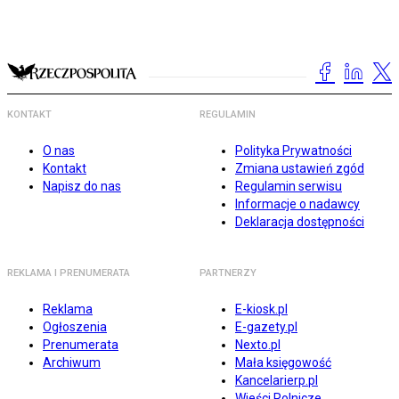
KONTAKT
REGULAMIN
O nas
Polityka Prywatności
Kontakt
Zmiana ustawień zgód
Napisz do nas
Regulamin serwisu
Informacje o nadawcy
Deklaracja dostępności
REKLAMA I PRENUMERATA
PARTNERZY
Reklama
E-kiosk.pl
Ogłoszenia
E-gazety.pl
Prenumerata
Nexto.pl
Archiwum
Mała księgowość
Kancelarierp.pl
Wieści Rolnicze