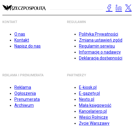
KONTAKT
REGULAMIN
O nas
Polityka Prywatności
Kontakt
Zmiana ustawień zgód
Napisz do nas
Regulamin serwisu
Informacje o nadawcy
Deklaracja dostępności
REKLAMA I PRENUMERATA
PARTNERZY
Reklama
E-kiosk.pl
Ogłoszenia
E-gazety.pl
Prenumerata
Nexto.pl
Archiwum
Mała księgowość
Kancelarierp.pl
Wieści Rolnicze
Życie Warszawy