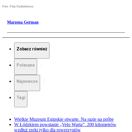
Foto: Filip Frydrykiewicz
Marzena German
Zobacz również
Polecane
Najnowsze
Tagi
Wielkie Muzeum Egipskie otwarte. Na razie na próbę
W Łódzkiem powstanie „Velo Warta”. 200 kilometrów
wzdłuż rzeki tylko dla rowerzystów