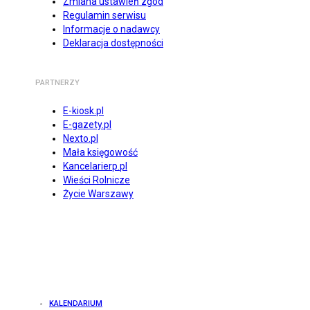
Zmiana ustawień zgód
Regulamin serwisu
Informacje o nadawcy
Deklaracja dostępności
PARTNERZY
E-kiosk.pl
E-gazety.pl
Nexto.pl
Mała księgowość
Kancelarierp.pl
Wieści Rolnicze
Życie Warszawy
KALENDARIUM