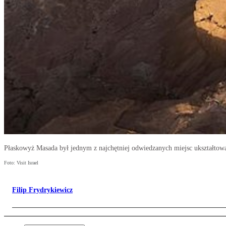
Płaskowyż Masada był jednym z najchętniej odwiedzanych miejsc ukształtow
Foto: Visit Israel
Filip Frydrykiewicz