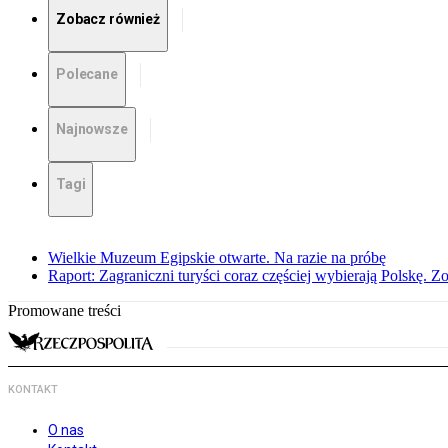
Zobacz również
Polecane
Najnowsze
Tagi
Wielkie Muzeum Egipskie otwarte. Na razie na próbę
Raport: Zagraniczni turyści coraz częściej wybierają Polskę. Z
Promowane treści
KONTAKT
O nas