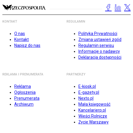
KONTAKT
REGULAMIN
O nas
Polityka Prywatności
Kontakt
Zmiana ustawień zgód
Napisz do nas
Regulamin serwisu
Informacje o nadawcy
Deklaracja dostępności
REKLAMA I PRENUMERATA
PARTNERZY
Reklama
E-kiosk.pl
Ogłoszenia
E-gazety.pl
Prenumerata
Nexto.pl
Archiwum
Mała księgowość
Kancelarierp.pl
Wieści Rolnicze
Życie Warszawy