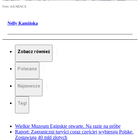
Foto: AA/ABACA
Nelly Kamińska
Zobacz również
Polecane
Najnowsze
Tagi
Wielkie Muzeum Egipskie otwarte. Na razie na próbę
Raport: Zagraniczni turyści coraz częściej wybierają Polskę.
Zostawiają 40 mld złotych