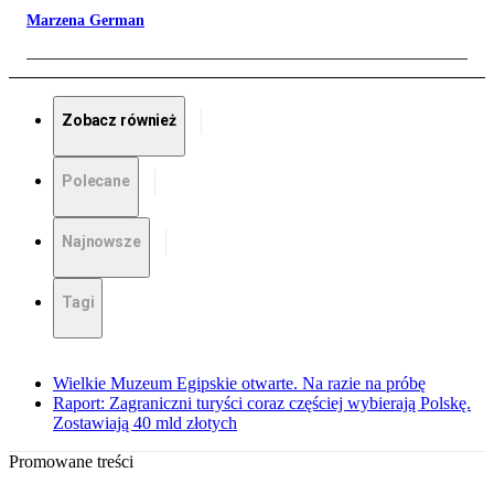
Marzena German
Zobacz również
Polecane
Najnowsze
Tagi
Wielkie Muzeum Egipskie otwarte. Na razie na próbę
Raport: Zagraniczni turyści coraz częściej wybierają Polskę.
Zostawiają 40 mld złotych
Promowane treści