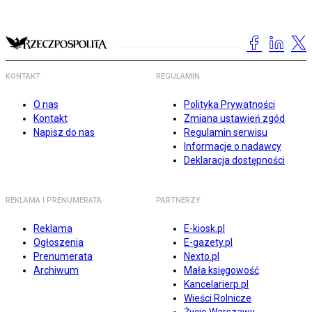
KONTAKT
REGULAMIN
O nas
Polityka Prywatności
Kontakt
Zmiana ustawień zgód
Napisz do nas
Regulamin serwisu
Informacje o nadawcy
Deklaracja dostępności
REKLAMA I PRENUMERATA
PARTNERZY
Reklama
E-kiosk.pl
Ogłoszenia
E-gazety.pl
Prenumerata
Nexto.pl
Archiwum
Mała księgowość
Kancelarierp.pl
Wieści Rolnicze