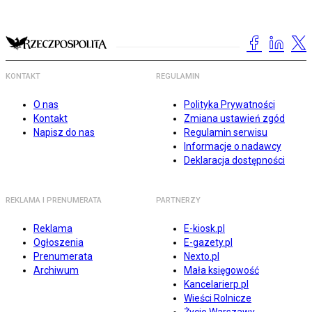
KONTAKT
REGULAMIN
O nas
Polityka Prywatności
Kontakt
Zmiana ustawień zgód
Napisz do nas
Regulamin serwisu
Informacje o nadawcy
Deklaracja dostępności
REKLAMA I PRENUMERATA
PARTNERZY
Reklama
E-kiosk.pl
Ogłoszenia
E-gazety.pl
Prenumerata
Nexto.pl
Archiwum
Mała księgowość
Kancelarierp.pl
Wieści Rolnicze