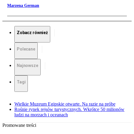
Marzena German
Zobacz również
Polecane
Najnowsze
Tagi
Wielkie Muzeum Egipskie otwarte. Na razie na próbę
Rośnie rynek rejsów turystycznych. Wkrótce 50 milionów
ludzi na morzach i oceanach
Promowane treści