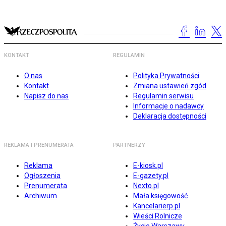
KONTAKT
REGULAMIN
O nas
Polityka Prywatności
Kontakt
Zmiana ustawień zgód
Napisz do nas
Regulamin serwisu
Informacje o nadawcy
Deklaracja dostępności
REKLAMA I PRENUMERATA
PARTNERZY
Reklama
E-kiosk.pl
Ogłoszenia
E-gazety.pl
Prenumerata
Nexto.pl
Archiwum
Mała księgowość
Kancelarierp.pl
Wieści Rolnicze