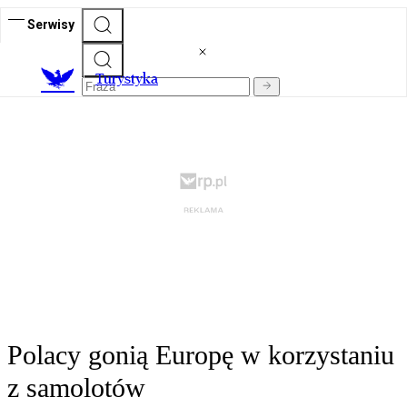
Serwisy
T
urystyka
Polacy gonią Europę w korzystaniu
z samolotów