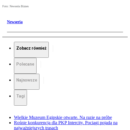
Foto: Newseria Biznes
Newseria
Zobacz również
Polecane
Najnowsze
Tagi
Wielkie Muzeum Egipskie otwarte. Na razie na próbę
Rośnie konkurencja dla PKP Intercity. Pociągi pojadą na
najważniejszych trasach