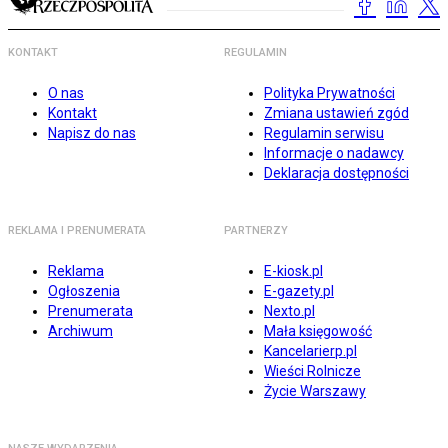
KONTAKT
REGULAMIN
O nas
Polityka Prywatności
Kontakt
Zmiana ustawień zgód
Napisz do nas
Regulamin serwisu
Informacje o nadawcy
Deklaracja dostępności
REKLAMA I PRENUMERATA
PARTNERZY
Reklama
E-kiosk.pl
Ogłoszenia
E-gazety.pl
Prenumerata
Nexto.pl
Archiwum
Mała księgowość
Kancelarierp.pl
Wieści Rolnicze
Życie Warszawy