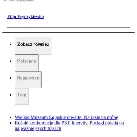
Foto: Filip Frydrykiewicz
Filip Frydrykiewicz
Zobacz również
Polecane
Najnowsze
Tagi
Wielkie Muzeum Egipskie otwarte. Na razie na próbę
Rośnie konkurencja dla PKP Intercity. Pociągi pojadą na
najważniejszych trasach