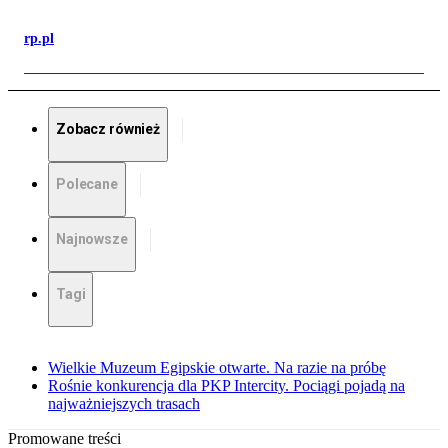
rp.pl
Zobacz również
Polecane
Najnowsze
Tagi
Wielkie Muzeum Egipskie otwarte. Na razie na próbę
Rośnie konkurencja dla PKP Intercity. Pociągi pojadą na
najważniejszych trasach
Promowane treści