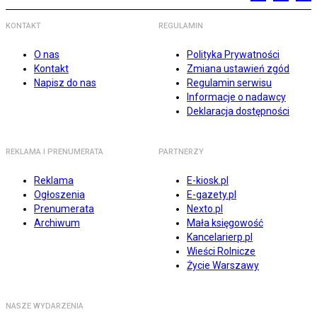
KONTAKT
REGULAMIN
O nas
Polityka Prywatności
Kontakt
Zmiana ustawień zgód
Napisz do nas
Regulamin serwisu
Informacje o nadawcy
Deklaracja dostępności
REKLAMA I PRENUMERATA
PARTNERZY
Reklama
E-kiosk.pl
Ogłoszenia
E-gazety.pl
Prenumerata
Nexto.pl
Archiwum
Mała księgowość
Kancelarierp.pl
Wieści Rolnicze
Życie Warszawy
NASZE WYDARZENIA