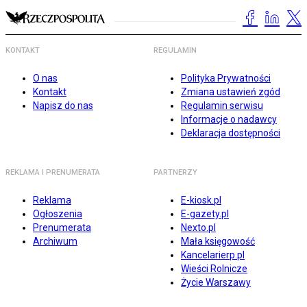
KONTAKT
REGULAMIN
O nas
Polityka Prywatności
Kontakt
Zmiana ustawień zgód
Napisz do nas
Regulamin serwisu
Informacje o nadawcy
Deklaracja dostępności
REKLAMA I PRENUMERATA
PARTNERZY
Reklama
E-kiosk.pl
Ogłoszenia
E-gazety.pl
Prenumerata
Nexto.pl
Archiwum
Mała księgowość
Kancelarierp.pl
Wieści Rolnicze
Życie Warszawy