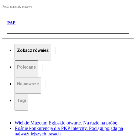
Foto: materiały prasowe
PAP
Zobacz również
Polecane
Najnowsze
Tagi
Wielkie Muzeum Egipskie otwarte. Na razie na próbę
Rośnie konkurencja dla PKP Intercity. Pociągi pojadą na
najważniejszych trasach