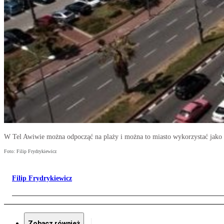
W Tel Awiwie można odpocząć na plaży i można to miasto wykorzystać jako pu
Foto: Filip Frydrykiewicz
Filip Frydrykiewicz
Zobacz również