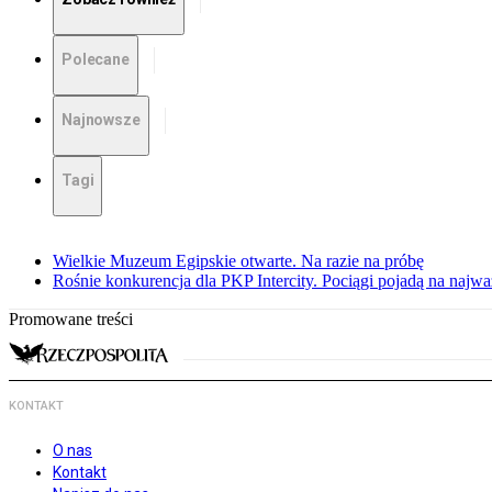
Polecane
Najnowsze
Tagi
Wielkie Muzeum Egipskie otwarte. Na razie na próbę
Rośnie konkurencja dla PKP Intercity. Pociągi pojadą na najwa
Promowane treści
KONTAKT
O nas
Kontakt