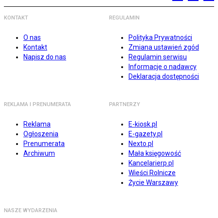
KONTAKT
REGULAMIN
O nas
Polityka Prywatności
Kontakt
Zmiana ustawień zgód
Napisz do nas
Regulamin serwisu
Informacje o nadawcy
Deklaracja dostępności
REKLAMA I PRENUMERATA
PARTNERZY
Reklama
E-kiosk.pl
Ogłoszenia
E-gazety.pl
Prenumerata
Nexto.pl
Archiwum
Mała księgowość
Kancelarierp.pl
Wieści Rolnicze
Życie Warszawy
NASZE WYDARZENIA