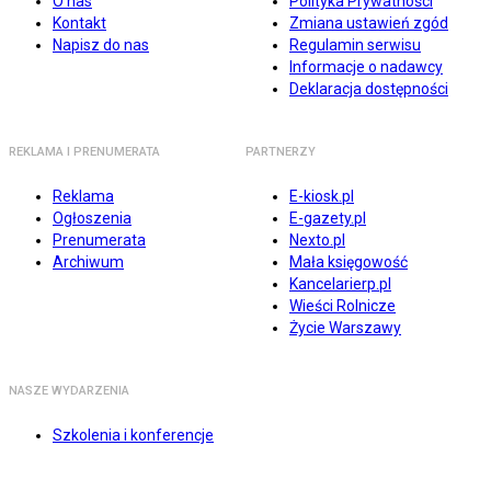
O nas
Polityka Prywatności
Kontakt
Zmiana ustawień zgód
Napisz do nas
Regulamin serwisu
Informacje o nadawcy
Deklaracja dostępności
REKLAMA I PRENUMERATA
PARTNERZY
Reklama
E-kiosk.pl
Ogłoszenia
E-gazety.pl
Prenumerata
Nexto.pl
Archiwum
Mała księgowość
Kancelarierp.pl
Wieści Rolnicze
Życie Warszawy
NASZE WYDARZENIA
Szkolenia i konferencje