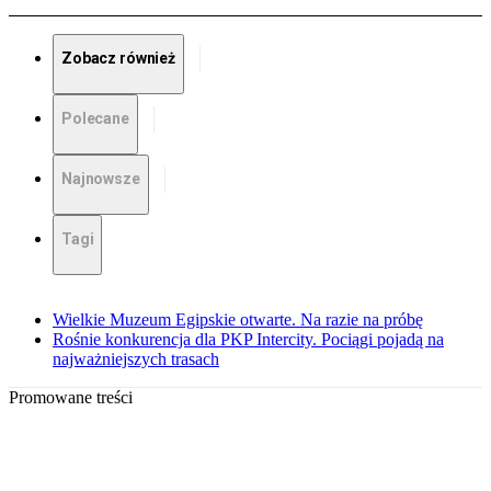
Zobacz również
Polecane
Najnowsze
Tagi
Wielkie Muzeum Egipskie otwarte. Na razie na próbę
Rośnie konkurencja dla PKP Intercity. Pociągi pojadą na
najważniejszych trasach
Promowane treści