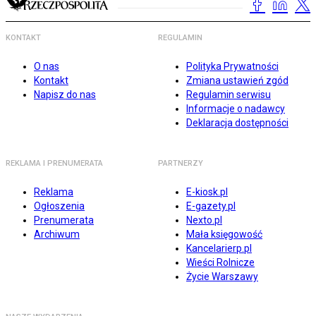
KONTAKT
REGULAMIN
O nas
Polityka Prywatności
Kontakt
Zmiana ustawień zgód
Napisz do nas
Regulamin serwisu
Informacje o nadawcy
Deklaracja dostępności
REKLAMA I PRENUMERATA
PARTNERZY
Reklama
E-kiosk.pl
Ogłoszenia
E-gazety.pl
Prenumerata
Nexto.pl
Archiwum
Mała księgowość
Kancelarierp.pl
Wieści Rolnicze
Życie Warszawy