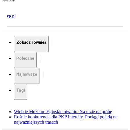
Foto: AFP
rp.pl
Zobacz również
Polecane
Najnowsze
Tagi
Wielkie Muzeum Egipskie otwarte. Na razie na próbę
Rośnie konkurencja dla PKP Intercity. Pociągi pojadą na
najważniejszych trasach