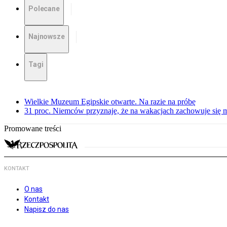
Polecane
Najnowsze
Tagi
Wielkie Muzeum Egipskie otwarte. Na razie na próbę
31 proc. Niemców przyznaje, że na wakacjach zachowuje się m
Promowane treści
KONTAKT
O nas
Kontakt
Napisz do nas