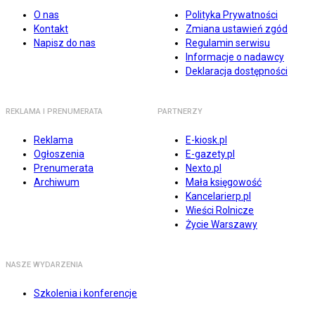
O nas
Polityka Prywatności
Kontakt
Zmiana ustawień zgód
Napisz do nas
Regulamin serwisu
Informacje o nadawcy
Deklaracja dostępności
REKLAMA I PRENUMERATA
PARTNERZY
Reklama
E-kiosk.pl
Ogłoszenia
E-gazety.pl
Prenumerata
Nexto.pl
Archiwum
Mała księgowość
Kancelarierp.pl
Wieści Rolnicze
Życie Warszawy
NASZE WYDARZENIA
Szkolenia i konferencje