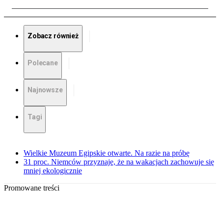
Zobacz również
Polecane
Najnowsze
Tagi
Wielkie Muzeum Egipskie otwarte. Na razie na próbę
31 proc. Niemców przyznaje, że na wakacjach zachowuje się
mniej ekologicznie
Promowane treści