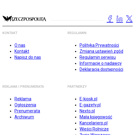
KONTAKT
REGULAMIN
O nas
Polityka Prywatności
Kontakt
Zmiana ustawień zgód
Napisz do nas
Regulamin serwisu
Informacje o nadawcy
Deklaracja dostępności
REKLAMA I PRENUMERATA
PARTNERZY
Reklama
E-kiosk.pl
Ogłoszenia
E-gazety.pl
Prenumerata
Nexto.pl
Archiwum
Mała księgowość
Kancelarierp.pl
Wieści Rolnicze