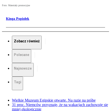
Foto: Materiały promocyjne
Kinga Popiołek
Zobacz również
Polecane
Najnowsze
Tagi
Wielkie Muzeum Egipskie otwarte. Na razie na próbę
31 proc. Niemców przyznaje, że na wakacjach zachowuje się
mniej ekologicznie