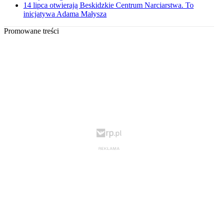
14 lipca otwierają Beskidzkie Centrum Narciarstwa. To
inicjatywa Adama Małysza
Promowane treści