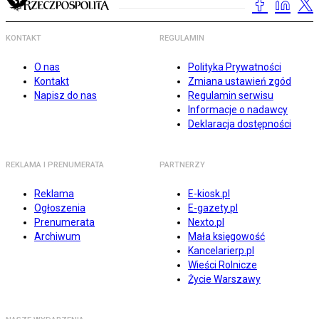
KONTAKT
REGULAMIN
O nas
Polityka Prywatności
Kontakt
Zmiana ustawień zgód
Napisz do nas
Regulamin serwisu
Informacje o nadawcy
Deklaracja dostępności
REKLAMA I PRENUMERATA
PARTNERZY
Reklama
E-kiosk.pl
Ogłoszenia
E-gazety.pl
Prenumerata
Nexto.pl
Archiwum
Mała księgowość
Kancelarierp.pl
Wieści Rolnicze
Życie Warszawy