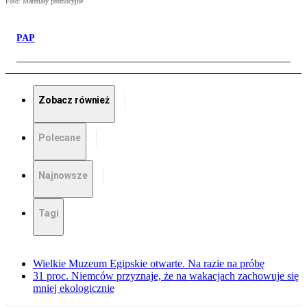
Foto: Materiały promocyjne
PAP
Zobacz również
Polecane
Najnowsze
Tagi
Wielkie Muzeum Egipskie otwarte. Na razie na próbę
31 proc. Niemców przyznaje, że na wakacjach zachowuje się
mniej ekologicznie