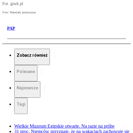
Fot. giwk.pl
Foto: Materiały promocyjne
PAP
Zobacz również
Polecane
Najnowsze
Tagi
Wielkie Muzeum Egipskie otwarte. Na razie na próbę
31 proc. Niemców przyznaje, że na wakacjach zachowuje się