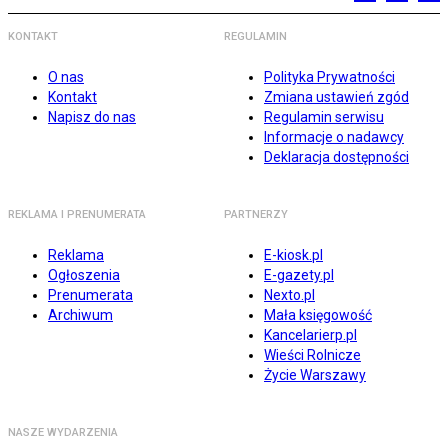
KONTAKT
REGULAMIN
O nas
Polityka Prywatności
Kontakt
Zmiana ustawień zgód
Napisz do nas
Regulamin serwisu
Informacje o nadawcy
Deklaracja dostępności
REKLAMA I PRENUMERATA
PARTNERZY
Reklama
E-kiosk.pl
Ogłoszenia
E-gazety.pl
Prenumerata
Nexto.pl
Archiwum
Mała księgowość
Kancelarierp.pl
Wieści Rolnicze
Życie Warszawy
NASZE WYDARZENIA