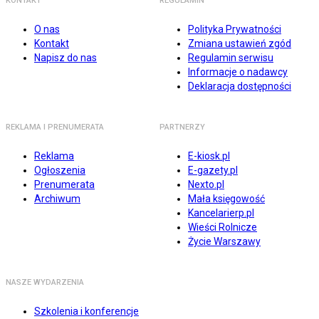
KONTAKT
REGULAMIN
O nas
Polityka Prywatności
Kontakt
Zmiana ustawień zgód
Napisz do nas
Regulamin serwisu
Informacje o nadawcy
Deklaracja dostępności
REKLAMA I PRENUMERATA
PARTNERZY
Reklama
E-kiosk.pl
Ogłoszenia
E-gazety.pl
Prenumerata
Nexto.pl
Archiwum
Mała księgowość
Kancelarierp.pl
Wieści Rolnicze
Życie Warszawy
NASZE WYDARZENIA
Szkolenia i konferencje