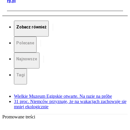
rp.pl
Zobacz również
Polecane
Najnowsze
Tagi
Wielkie Muzeum Egipskie otwarte. Na razie na próbę
31 proc. Niemców przyznaje, że na wakacjach zachowuje się
mniej ekologicznie
Promowane treści