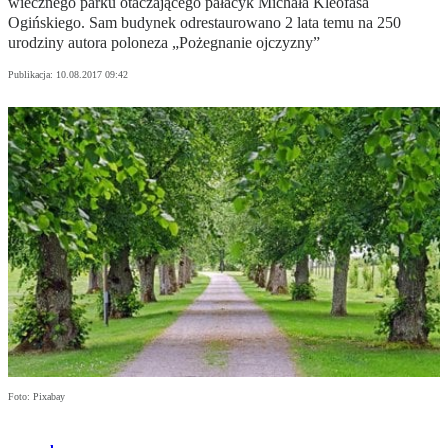
wiecznego parku otaczającego pałacyk Michała Kleofasa
Ogińskiego. Sam budynek odrestaurowano 2 lata temu na 250
urodziny autora poloneza „Pożegnanie ojczyzny”
Publikacja:
10.08.2017 09:42
Foto: Pixabay