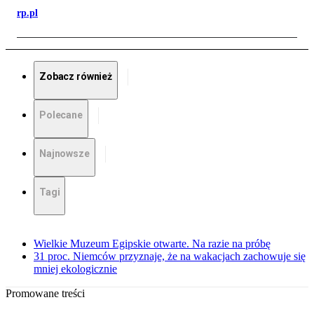
rp.pl
Zobacz również
Polecane
Najnowsze
Tagi
Wielkie Muzeum Egipskie otwarte. Na razie na próbę
31 proc. Niemców przyznaje, że na wakacjach zachowuje się
mniej ekologicznie
Promowane treści