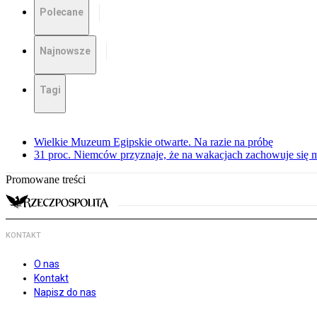
Polecane
Najnowsze
Tagi
Wielkie Muzeum Egipskie otwarte. Na razie na próbę
31 proc. Niemców przyznaje, że na wakacjach zachowuje się m
Promowane treści
KONTAKT
O nas
Kontakt
Napisz do nas