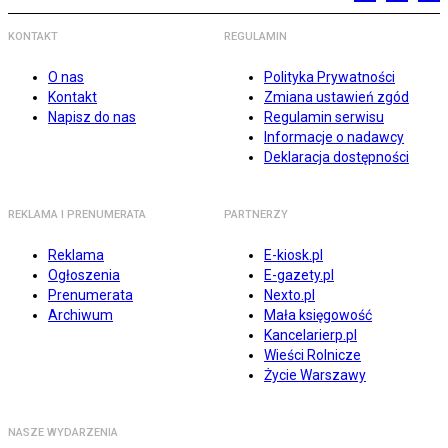
KONTAKT
REGULAMIN
O nas
Polityka Prywatności
Kontakt
Zmiana ustawień zgód
Napisz do nas
Regulamin serwisu
Informacje o nadawcy
Deklaracja dostępności
REKLAMA I PRENUMERATA
PARTNERZY
Reklama
E-kiosk.pl
Ogłoszenia
E-gazety.pl
Prenumerata
Nexto.pl
Archiwum
Mała księgowość
Kancelarierp.pl
Wieści Rolnicze
Życie Warszawy
NASZE WYDARZENIA